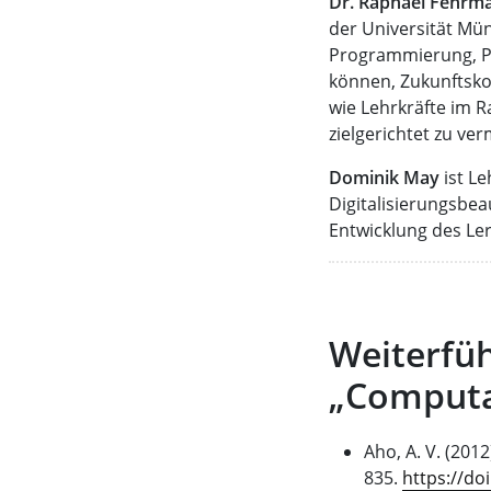
Dr. Raphael Fehrm
der Universität Mün
Programmierung, Pr
können, Zukunftsko
wie Lehrkräfte im 
zielgerichtet zu ver
Dominik May
ist Le
Digitalisierungsbea
Entwicklung des Ler
Weiterfüh
„Computat
Aho, A. V. (20
835.
https://do