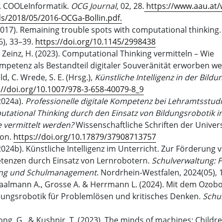
6). COOLeInformatik.
OCG Journal
, 02, 28.
https://www.aau.at/
s/2018/05/2016-OCGa-Bollin.pdf.
(2017). Remaining trouble spots with computational thinking
(6), 33–39.
https://doi.org/10.1145/2998438
Zeinz, H. (2023). Computational Thinking vermitteln – Wie
petenz als Bestandteil digitaler Souveränität erworben we
ld, C. Wrede, S. E. (Hrsg.),
Künstliche Intelligenz in der Bildu
://doi.org/10.1007/978-3-658-40079-8_9
2024a).
Professionelle digitale Kompetenz bei Lehramtsstud
tational Thinking durch den Einsatz von Bildungsrobotik i
 vermittelt werden?
Wissenschaftliche Schriften der Univers
ion.
https://doi.org/10.17879/37908713757
024b). Künstliche Intelligenz im Unterricht. Zur Förderung 
enzen durch Einsatz von Lernrobotern.
Schulverwaltung: Fa
ung und Schulmanagement
. Nordrhein-Westfalen, 2024(05), 
aalmann A., Grosse A. & Herrmann L. (2024). Mit dem Ozobo
ldungsrobotik für Problemlösen und kritisches Denken.
Schu
ong, G., & Kushnir, T. (2023). The minds of machines: Childre