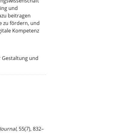
hungswissenschaft
ding und
azu beitragen
 zu fördern, und
gitale Kompetenz
r Gestaltung und
Journal
, 55(7), 832–