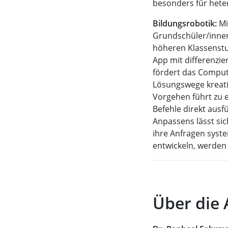
besonders für hete
Bildungsrobotik:
Mi
Grundschüler/innen
höheren Klassenstu
App mit differenzi
fördert das Computa
Lösungswege kreativ
Vorgehen führt zu 
Befehle direkt ausf
Anpassens lässt si
ihre Anfragen syst
entwickeln, werden 
Über die