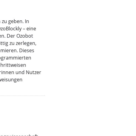
 zu geben. In
oBlockly – eine
en. Der Ozobot
tig zu zerlegen,
imieren. Dieses
rogrammierten
chrittweisen
erinnen und Nutzer
nweisungen