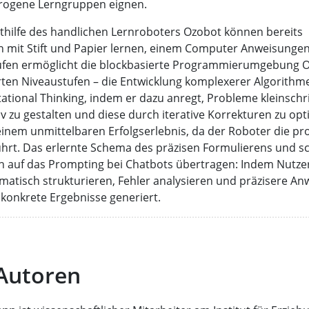
rogene Lerngruppen eignen.
thilfe des handlichen Lernroboters Ozobot können bereits
 mit Stift und Papier lernen, einem Computer Anweisungen
fen ermöglicht die blockbasierte Programmierumgebung Oz
erten Niveaustufen – die Entwicklung komplexerer Algorithm
tional Thinking, indem er dazu anregt, Probleme kleinschrit
 zu gestalten und diese durch iterative Korrekturen zu opt
einem unmittelbaren Erfolgserlebnis, da der Roboter die p
ührt. Das erlernte Schema des präzisen Formulierens und s
ch auf das Prompting bei Chatbots übertragen: Indem Nutz
ematisch strukturieren, Fehler analysieren und präzisere A
konkrete Ergebnisse generiert.
 Autoren