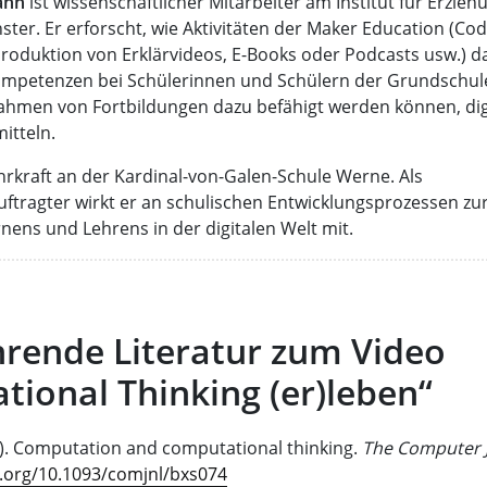
ann
ist wissenschaftlicher Mitarbeiter am Institut für Erzie
ster. Er erforscht, wie Aktivitäten der Maker Education (Co
oduktion von Erklärvideos, E-Books oder Podcasts usw.) d
mpetenzen bei Schülerinnen und Schülern der Grundschule
Rahmen von Fortbildungen dazu befähigt werden können, di
mitteln.
hrkraft an der Kardinal-von-Galen-Schule Werne. Als
uftragter wirkt er an schulischen Entwicklungsprozessen zu
nens und Lehrens in der digitalen Welt mit.
rende Literatur zum Video
ional Thinking (er)leben“
12). Computation and computational thinking.
The Computer 
i.org/10.1093/comjnl/bxs074