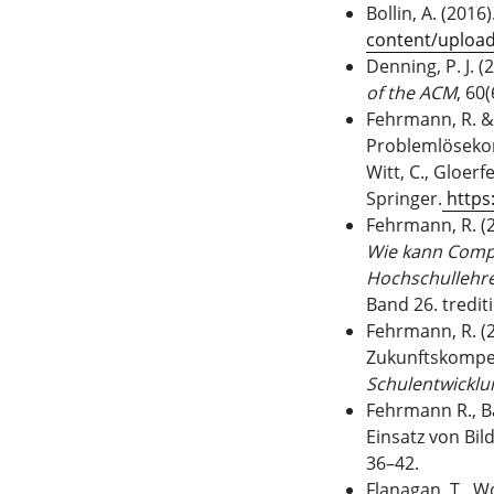
Bollin, A. (201
content/upload
Denning, P. J. 
of the ACM
, 60
Fehrmann, R. & 
Problemlösekom
Witt, C., Gloerfe
Springer.
https
Fehrmann, R. (
Wie kann Compu
Hochschullehre
Band 26. tredit
Fehrmann, R. (2
Zukunftskompet
Schulentwickl
Fehrmann R., B
Einsatz von Bi
36–42.
Flanagan, T., W