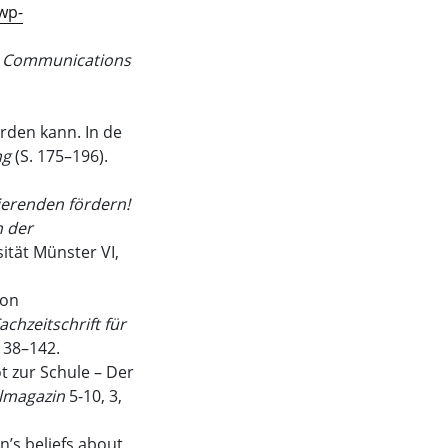
wp-
.
Communications
rden kann. In de
ng
(S. 175–196).
ierenden fördern!
n der
ität Münster VI,
von
chzeitschrift für
138–142.
t zur Schule – Der
lmagazin
5-10, 3,
n’s beliefs about