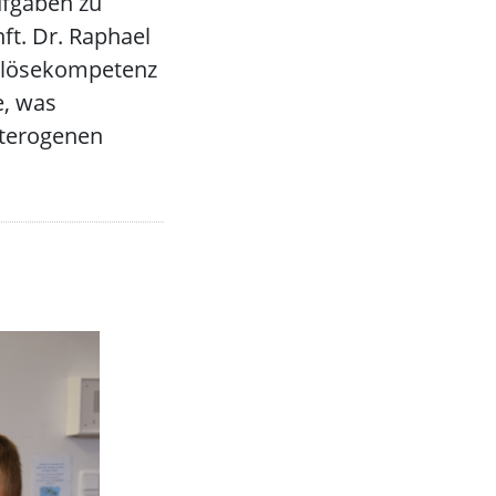
ufgaben zu
nft. Dr. Raphael
mlösekompetenz
e, was
eterogenen