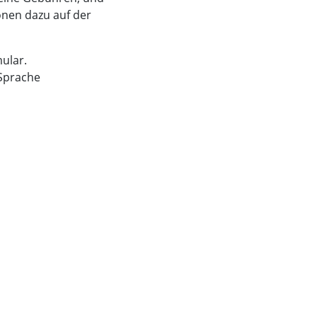
onen dazu auf der
mular.
 Sprache