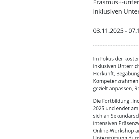
Erasmus+‑unters
inklusiven Unte
03.11.2025 - 07.
Im Fokus der koste
inklusiven Unterric
Herkunft, Begabung
Kompetenzrahmen le
gezielt anpassen, R
Die Fortbildung „In
2025 und endet am 1
sich an Sekundarsch
intensiven Präsenz
Online-Workshop am
Unterstützung dur