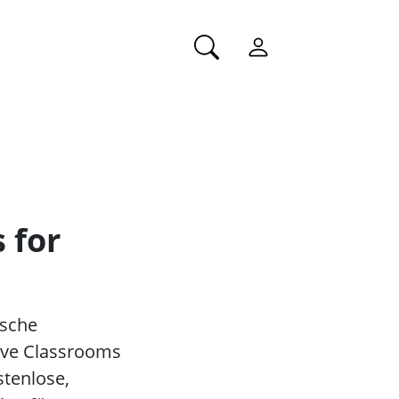
 for
ische
sive Classrooms
stenlose,