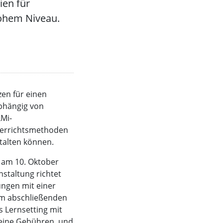
ien für
hohem Niveau.
en für einen
abhängig von
LMi-
terrichtsmethoden
stalten können.
t am 10. Oktober
staltung richtet
ungen mit einer
em abschließenden
 Lernsetting mit
eine Gebühren, und