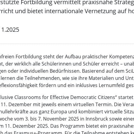
tützte Fortbildung vermittelt praxisnahe Strateg
rricht und bietet internationale Vernetzung auf 
11.2025
nfreien Fortbildung steht der Aufbau praktischer Kompetenz
ht, der wirklich alle Schülerinnen und Schüler erreicht – un
en oder individuellen Bedürfnissen. Basierend auf dem Sci
rnen die Teilnehmenden, wie sie ihre Materialien und Un
eflexionsfähigkeit fördern und ein inklusives Lernumfeld ge
clusive Classrooms for Effective Democratic Citizens“ starte
1. Dezember mit jeweils einem virtuellen Termin. Die Veran
ullehrkräfte aus ganz Europa und kombiniert virtuelle Sitz
woche vom 3. bis 7. November 2025 in Innsbruck sowie ein
 11. Dezember 2025. Das Programm bietet ein praxisnahes
ch das Erasmus+-Programm. Für die Teilnahme entstehen k