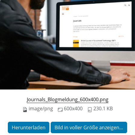
Journals_Blogmeldung_600x400.png
image/png
600x400
230.1 KB
Herunterladen
Bild in voller Größe anzeigen…