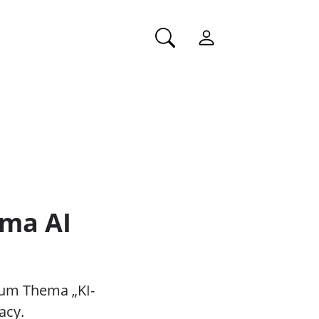
ema AI
zum Thema „KI-
acy.