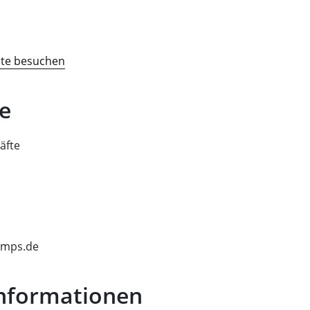
ite besuchen
e
äfte
amps.de
Informationen