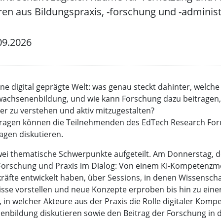
en aus Bildungspraxis, -forschung und -administ
09.2026
e digital geprägte Welt: was genau steckt dahinter, welche R
rwachsenenbildung, und wie kann Forschung dazu beitragen,
er zu verstehen und aktiv mitzugestalten?
ragen können die Teilnehmenden des EdTech Research Forum
agen diskutieren.
wei thematische Schwerpunkte aufgeteilt. Am Donnerstag, 
f Forschung und Praxis im Dialog: Von einem KI-Kompetenzmo
kräfte entwickelt haben, über Sessions, in denen Wissenscha
se vorstellen und neue Konzepte erproben bis hin zu eine
in welcher Akteure aus der Praxis die Rolle digitaler Kompe
enbildung diskutieren sowie den Beitrag der Forschung in 