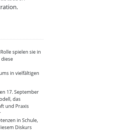
ration.
olle spielen sie in
 diese
s in vielfältigen
den 17. September
dell, das
ft und Praxis
r
tenzen in Schule,
diesem Diskurs