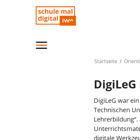
Startseite
Orient
DigiLeG
DigiLeG war ein
Technischen Uni
Lehrerbildung“.
Unterrichtsmater
digitale Werkz