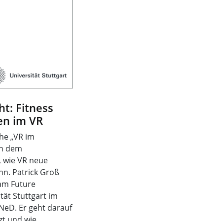
ht: Fitness
en im VR
ihe „VR im
ch dem
, wie VR neue
n. Patrick Groß
 am Future
tät Stuttgart im
eD. Er geht darauf
zt und wie