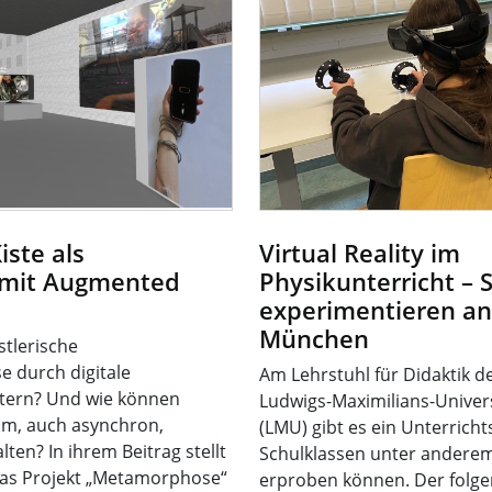
iste als
Virtual Reality im
 mit Augmented
Physikunterricht – 
experimentieren a
München
stlerische
e durch digitale
Am Lehrstuhl für Didaktik d
tern? Und wie können
Ludwigs-Maximilians-Univer
m, auch asynchron,
(LMU) gibt es ein Unterricht
ten? In ihrem Beitrag stellt
Schulklassen unter ander
das Projekt „Metamorphose“
erproben können. Der folgen