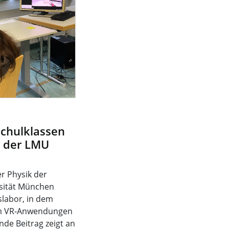
Schulklassen
n der LMU
er Physik der
sität München
slabor, in dem
em VR-Anwendungen
de Beitrag zeigt an