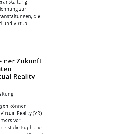
eranstaltung
ichnung zur
ranstaltungen, die
 und Virtual
e der Zukunft
nten
ual Reality
altung
ngen können
irtual Reality (VR)
mmersiver
meist die Euphorie