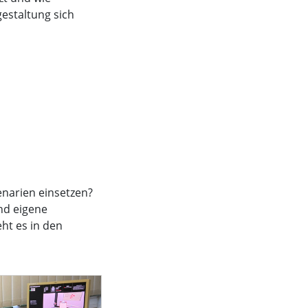
estaltung sich
enarien einsetzen?
nd eigene
ht es in den