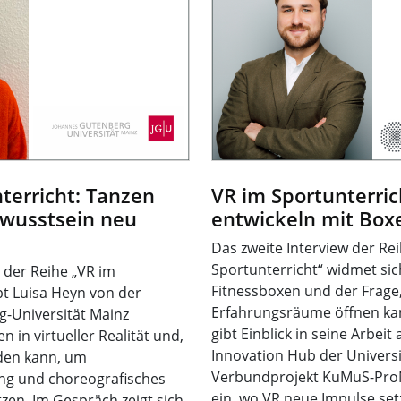
terricht: Tanzen
VR im Sportunterric
wusstsein neu
entwickeln mit Box
Das zweite Interview der Re
Sportunterricht“ widmet si
w der Reihe „VR im
Fitnessboxen und der Frage
bt Luisa Heyn von der
Erfahrungsräume öffnen kan
-Universität Mainz
gibt Einblick in seine Arbeit
n in virtueller Realität und,
Innovation Hub der Universi
den kann, um
Verbundprojekt KuMuS-ProN
g und choreografisches
ein, wo VR neue Impulse set
zen. Im Gespräch zeigt sich,