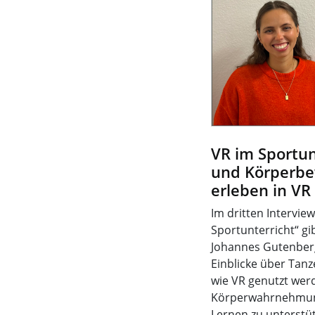
VR im Sportun
und Körperbe
erleben in VR
Im dritten Intervie
Sportunterricht“ gi
Johannes Gutenberg
Einblicke über Tanze
wie VR genutzt wer
Körperwahrnehmun
Lernen zu unterstüt